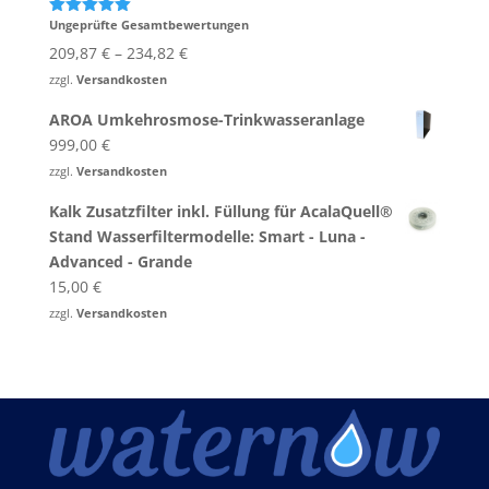
Ungeprüfte Gesamtbewertungen
Bewertet
mit
5.00
209,87
€
–
234,82
€
von 5
zzgl.
Versandkosten
AROA Umkehrosmose-Trinkwasseranlage
999,00
€
zzgl.
Versandkosten
Kalk Zusatzfilter inkl. Füllung für AcalaQuell®
Stand Wasserfiltermodelle: Smart - Luna -
Advanced - Grande
15,00
€
zzgl.
Versandkosten