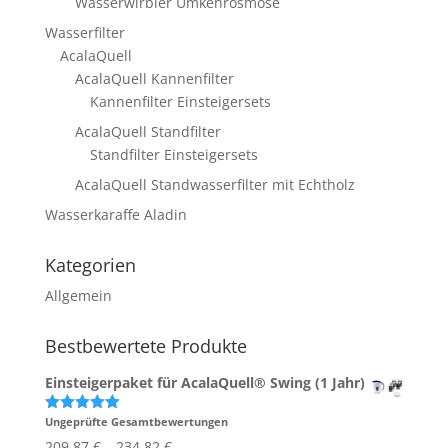
Wasserwirbler Umkehrosmose
Wasserfilter
AcalaQuell
AcalaQuell Kannenfilter
Kannenfilter Einsteigersets
AcalaQuell Standfilter
Standfilter Einsteigersets
AcalaQuell Standwasserfilter mit Echtholz
Wasserkaraffe Aladin
Kategorien
Allgemein
Bestbewertete Produkte
Einsteigerpaket für AcalaQuell® Swing (1 Jahr)
Ungeprüfte Gesamtbewertungen
Bewertet
mit
5.00
209,87
€
–
234,82
€