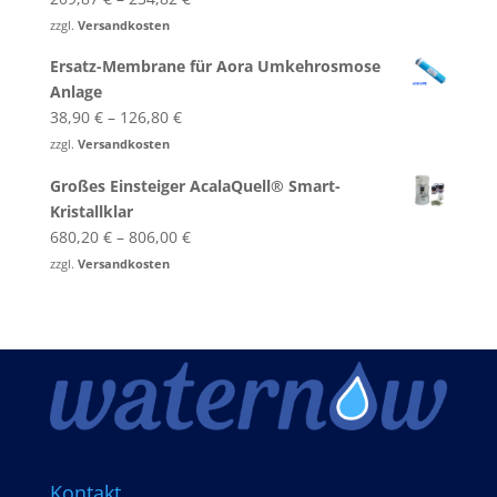
von 5
zzgl.
Versandkosten
Ersatz-Membrane für Aora Umkehrosmose
Anlage
38,90
€
–
126,80
€
zzgl.
Versandkosten
Großes Einsteiger AcalaQuell® Smart-​
Kristallklar
680,20
€
–
806,00
€
zzgl.
Versandkosten
Kontakt