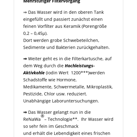
Mehrstufiger Filtervorgang
⇒ Das Wasser wird in den oberen Tank
eingefüllt und passiert zunächst einen
feinen Vorfilter aus Keramik (Porengröße
0,2 – 0,45µ).
Dort werden grobe Schwebeteilchen,
Sedimente und Bakterien zurückgehalten.
⇒
Weiter geht es in die Filterkartusche, auf
dem Weg durch die
Hochleistungs-
Aktivkohle
(iodin Wert 1200***)
werden
Schadstoffe wie Hormone,
Medikamente, Schwermetalle, Mikroplastik,
Pestizide, Chlor usw. reduziert.
Unabhängige Laboruntersuchungen.
⇒
Das Wasser gelangt nun in die
®
ReNaWa
– Technologie**. Ihr Wasser wird
so sehr fein im Geschmack
und erhält die Lebendigkeit eines frischen