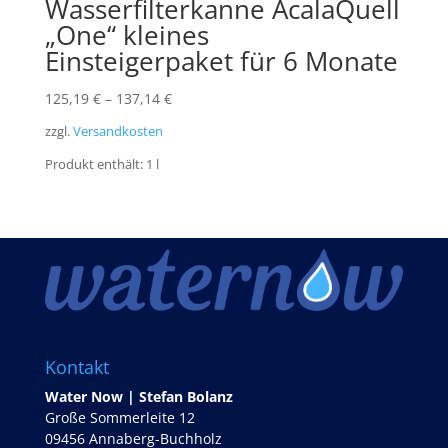
Wasserfilterkanne AcalaQuell
„One“ kleines
Einsteigerpaket für 6 Monate
125,19
€
–
137,14
€
zzgl.
Versandkosten
Produkt enthält: 1
l
Kontakt
Water Now | Stefan Bolanz
Große Sommerleite 12
09456 Annaberg-Buchholz