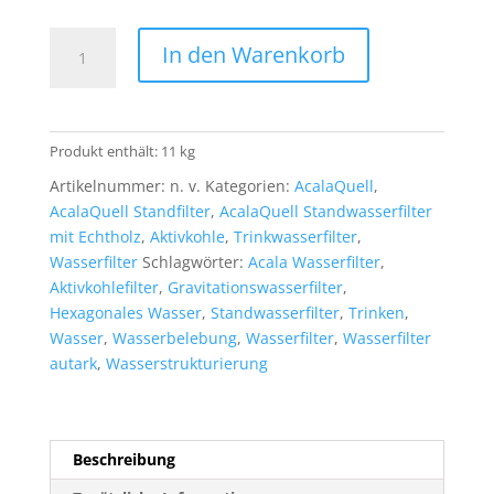
AcalaQuell®
In den Warenkorb
Smart
Echtholz
Ahorn
rund
Produkt enthält: 11
kg
mit
Artikelnummer:
n. v.
Kategorien:
AcalaQuell
,
blauem
AcalaQuell Standfilter
,
AcalaQuell Standwasserfilter
Glas
mit Echtholz
,
Aktivkohle
,
Trinkwasserfilter
,
Menge
Wasserfilter
Schlagwörter:
Acala Wasserfilter
,
Aktivkohlefilter
,
Gravitationswasserfilter
,
Hexagonales Wasser
,
Standwasserfilter
,
Trinken
,
Wasser
,
Wasserbelebung
,
Wasserfilter
,
Wasserfilter
autark
,
Wasserstrukturierung
Beschreibung