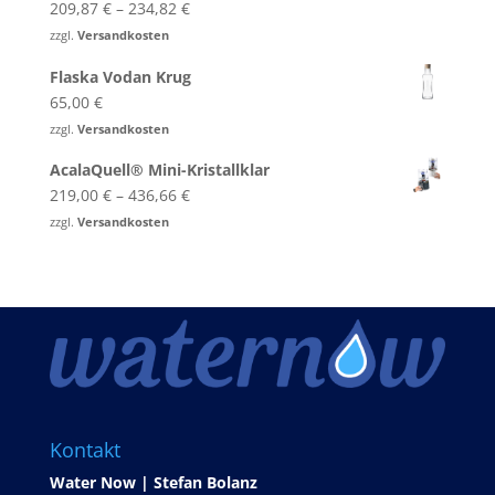
209,87
€
–
234,82
€
von 5
zzgl.
Versandkosten
Flaska Vodan Krug
65,00
€
zzgl.
Versandkosten
AcalaQuell® Mini-Kristallklar
219,00
€
–
436,66
€
zzgl.
Versandkosten
Kontakt
Water Now | Stefan Bolanz