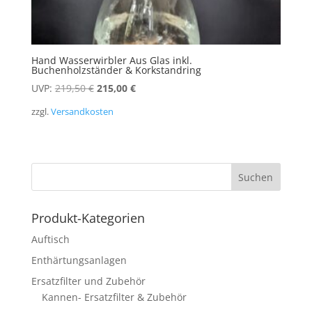
Hand Wasserwirbler Aus Glas inkl.
Buchenholzständer & Korkstandring
Ursprünglicher
Aktueller
UVP:
219,50
€
215,00
€
Preis
Preis
zzgl.
Versandkosten
war:
ist:
219,50 €
215,00 €.
Produkt-Kategorien
Auftisch
Enthärtungsanlagen
Ersatzfilter und Zubehör
Kannen- Ersatzfilter & Zubehör