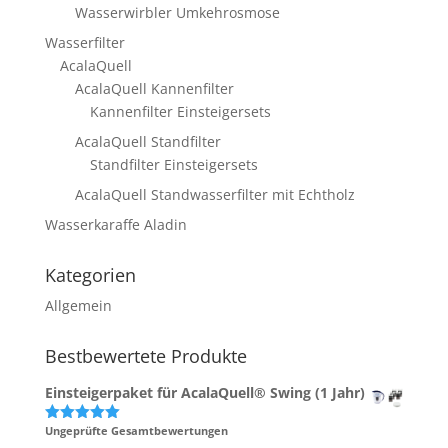
Wasserwirbler Umkehrosmose
Wasserfilter
AcalaQuell
AcalaQuell Kannenfilter
Kannenfilter Einsteigersets
AcalaQuell Standfilter
Standfilter Einsteigersets
AcalaQuell Standwasserfilter mit Echtholz
Wasserkaraffe Aladin
Kategorien
Allgemein
Bestbewertete Produkte
Einsteigerpaket für AcalaQuell® Swing (1 Jahr)
Ungeprüfte Gesamtbewertungen
Bewertet
mit
5.00