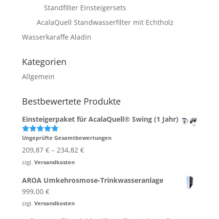
Standfilter Einsteigersets
AcalaQuell Standwasserfilter mit Echtholz
Wasserkaraffe Aladin
Kategorien
Allgemein
Bestbewertete Produkte
Einsteigerpaket für AcalaQuell® Swing (1 Jahr)
Ungeprüfte Gesamtbewertungen
Bewertet
mit
5.00
209,87
€
–
234,82
€
von 5
zzgl.
Versandkosten
AROA Umkehrosmose-Trinkwasseranlage
999,00
€
zzgl.
Versandkosten