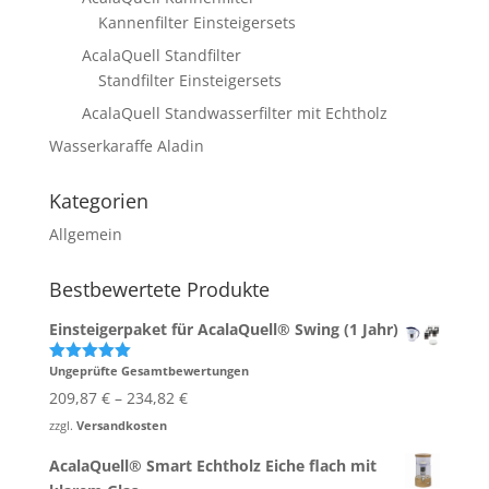
Kannenfilter Einsteigersets
AcalaQuell Standfilter
Standfilter Einsteigersets
AcalaQuell Standwasserfilter mit Echtholz
Wasserkaraffe Aladin
Kategorien
Allgemein
Bestbewertete Produkte
Einsteigerpaket für AcalaQuell® Swing (1 Jahr)
Ungeprüfte Gesamtbewertungen
Bewertet
mit
5.00
209,87
€
–
234,82
€
von 5
zzgl.
Versandkosten
AcalaQuell® Smart Echtholz Eiche flach mit