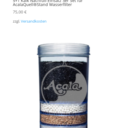
5+1 Kalk Nachfüll-​Einsatz 3er Set für
AcalaQuell®Stand Wasserfilter
75,00
€
zzgl.
Versandkosten