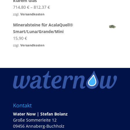
klarem Glas
714,80
€
–
812,37
€
zzgl.
Versandkosten
Mineralsteine für AcalaQuell®
Smart/Luna/Grande/Mini
15,90
€
zzgl.
Versandkosten
Kontakt
Water Now | Stefan Bolanz
Große Sommerleite 12
09456 Annaberg-Buchholz