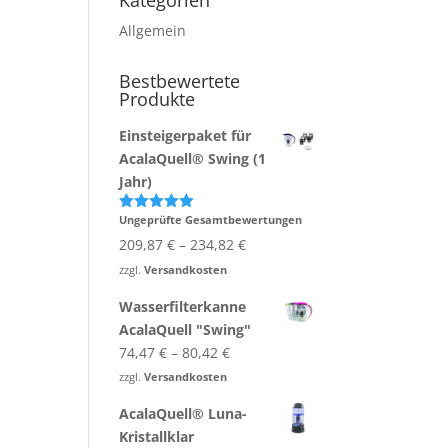
Kategorien
Allgemein
Bestbewertete
Produkte
Einsteigerpaket für
AcalaQuell® Swing (1
Jahr)
Ungeprüfte Gesamtbewertungen
Bewertet
mit
5.00
209,87
€
–
234,82
€
von 5
zzgl.
Versandkosten
Wasserfilterkanne
AcalaQuell "Swing"
74,47
€
–
80,42
€
zzgl.
Versandkosten
AcalaQuell® Luna-
Kristallklar