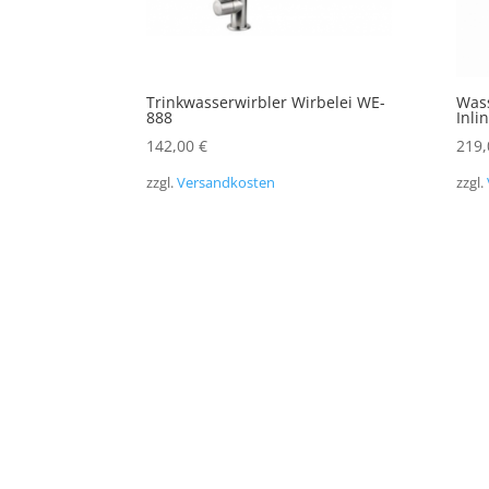
Trinkwasserwirbler Wirbelei WE-
Wass
888
Inli
142,00
€
219
zzgl.
Versandkosten
zzgl.