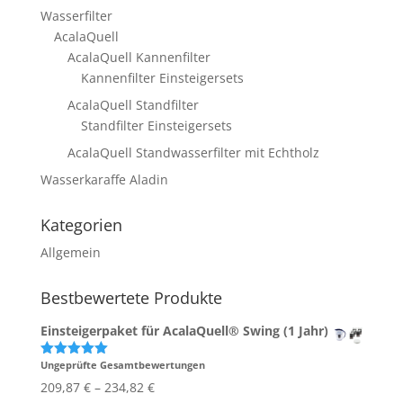
Wasserfilter
AcalaQuell
AcalaQuell Kannenfilter
Kannenfilter Einsteigersets
AcalaQuell Standfilter
Standfilter Einsteigersets
AcalaQuell Standwasserfilter mit Echtholz
Wasserkaraffe Aladin
Kategorien
Allgemein
Bestbewertete Produkte
Einsteigerpaket für AcalaQuell® Swing (1 Jahr)
Ungeprüfte Gesamtbewertungen
Bewertet
mit
5.00
209,87
€
–
234,82
€
von 5