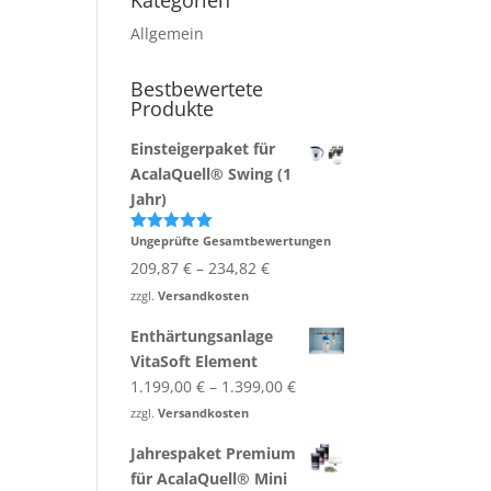
Kategorien
Allgemein
Bestbewertete
Produkte
Einsteigerpaket für
AcalaQuell® Swing (1
Jahr)
Ungeprüfte Gesamtbewertungen
Bewertet
mit
5.00
209,87
€
–
234,82
€
von 5
zzgl.
Versandkosten
Enthärtungsanlage
VitaSoft Element
1.199,00
€
–
1.399,00
€
zzgl.
Versandkosten
Jahrespaket Premium
für AcalaQuell® Mini