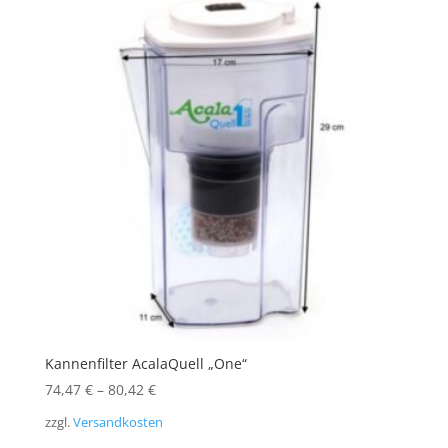
Kannenfilter AcalaQuell „One“
74,47
€
–
80,42
€
zzgl.
Versandkosten