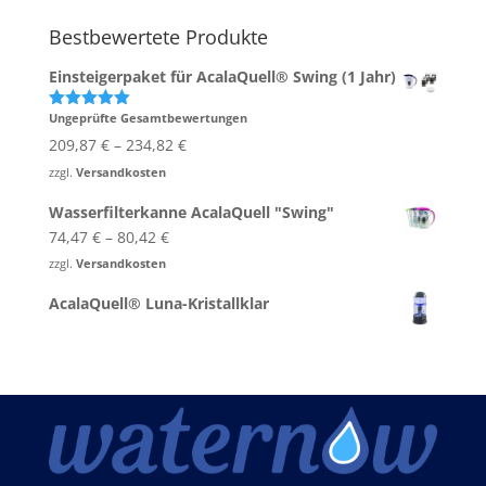
Bestbewertete Produkte
Einsteigerpaket für AcalaQuell® Swing (1 Jahr)
Ungeprüfte Gesamtbewertungen
Bewertet
mit
5.00
209,87
€
–
234,82
€
von 5
zzgl.
Versandkosten
Wasserfilterkanne AcalaQuell "Swing"
74,47
€
–
80,42
€
zzgl.
Versandkosten
AcalaQuell® Luna-Kristallklar