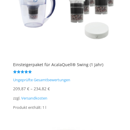
Einsteigerpaket für AcalaQuell® Swing (1 Jahr)
Bewertet mit
Ungeprüfte Gesamtbewertungen
5.00
von 5
209,87
€
–
234,82
€
zzgl.
Versandkosten
Produkt enthält: 1
l