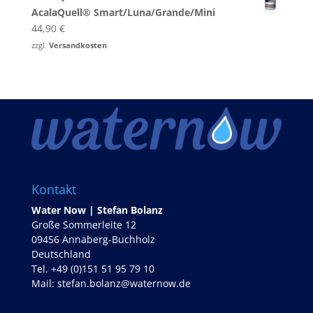
249,00 €
189,00 €.
AcalaQuell® Smart/Luna/Grande/Mini
44,90
€
zzgl.
Versandkosten
Kontakt
Water Now | Stefan Bolanz
Große Sommerleite 12
09456 Annaberg-Buchholz
Deutschland
Tel. +49 (0)151 51 95 79 10
Mail:
stefan.bolanz@waternow.de