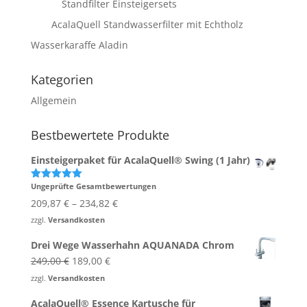
Standfilter Einsteigersets
AcalaQuell Standwasserfilter mit Echtholz
Wasserkaraffe Aladin
Kategorien
Allgemein
Bestbewertete Produkte
Einsteigerpaket für AcalaQuell® Swing (1 Jahr)
Ungeprüfte Gesamtbewertungen
Bewertet
mit
5.00
209,87
€
–
234,82
€
von 5
zzgl.
Versandkosten
Drei Wege Wasserhahn AQUANADA Chrom
Ursprünglicher
Aktueller
249,00
€
189,00
€
Preis
Preis
zzgl.
Versandkosten
war:
ist:
AcalaQuell® Essence Kartusche für