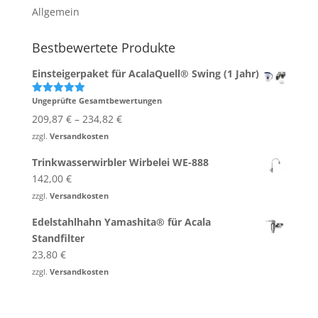
Allgemein
Bestbewertete Produkte
Einsteigerpaket für AcalaQuell® Swing (1 Jahr)
Ungeprüfte Gesamtbewertungen
Bewertet
mit
5.00
209,87
€
–
234,82
€
von 5
zzgl.
Versandkosten
Trinkwasserwirbler Wirbelei WE-888
142,00
€
zzgl.
Versandkosten
Edelstahlhahn Yamashita® für Acala
Standfilter
23,80
€
zzgl.
Versandkosten