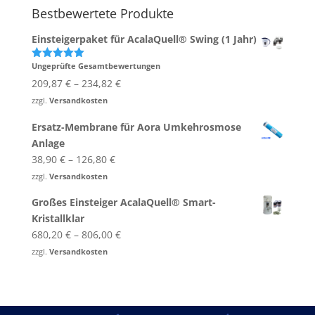
Bestbewertete Produkte
Einsteigerpaket für AcalaQuell® Swing (1 Jahr)
Ungeprüfte Gesamtbewertungen
Bewertet
mit
5.00
209,87
€
–
234,82
€
von 5
zzgl.
Versandkosten
Ersatz-Membrane für Aora Umkehrosmose
Anlage
38,90
€
–
126,80
€
zzgl.
Versandkosten
Großes Einsteiger AcalaQuell® Smart-​
Kristallklar
680,20
€
–
806,00
€
zzgl.
Versandkosten