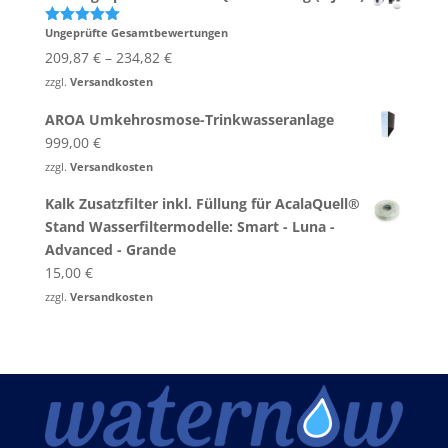
Ungeprüfte Gesamtbewertungen
Bewertet
mit
5.00
209,87
€
–
234,82
€
von 5
zzgl.
Versandkosten
AROA Umkehrosmose-Trinkwasseranlage
999,00
€
zzgl.
Versandkosten
Kalk Zusatzfilter inkl. Füllung für AcalaQuell®
Stand Wasserfiltermodelle: Smart - Luna -
Advanced - Grande
15,00
€
zzgl.
Versandkosten