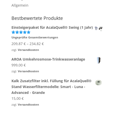
Allgemein
Bestbewertete Produkte
Einsteigerpaket für AcalaQuell® Swing (1 Jahr)
Ungeprüfte Gesamtbewertungen
Bewertet
mit
5.00
209,87
€
–
234,82
€
von 5
zzgl.
Versandkosten
AROA Umkehrosmose-Trinkwasseranlage
999,00
€
zzgl.
Versandkosten
Kalk Zusatzfilter inkl. Füllung für AcalaQuell®
Stand Wasserfiltermodelle: Smart - Luna -
Advanced - Grande
15,00
€
zzgl.
Versandkosten