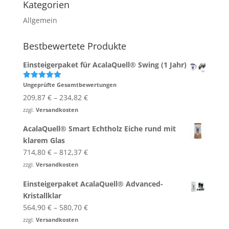
Kategorien
Allgemein
Bestbewertete Produkte
Einsteigerpaket für AcalaQuell® Swing (1 Jahr)
Ungeprüfte Gesamtbewertungen
Bewertet
mit
5.00
209,87
€
–
234,82
€
von 5
zzgl.
Versandkosten
AcalaQuell® Smart Echtholz Eiche rund mit
klarem Glas
714,80
€
–
812,37
€
zzgl.
Versandkosten
Einsteigerpaket AcalaQuell® Advanced-​
Kristallklar
564,90
€
–
580,70
€
zzgl.
Versandkosten