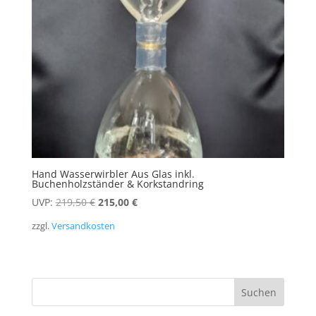
Hand Wasserwirbler Aus Glas inkl.
Buchenholzständer & Korkstandring
Ursprünglicher
Aktueller
UVP:
219,50
€
215,00
€
Preis
Preis
zzgl.
Versandkosten
war:
ist:
219,50 €
215,00 €.