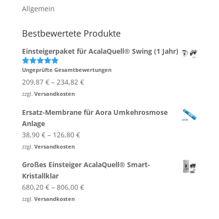
Allgemein
Bestbewertete Produkte
Einsteigerpaket für AcalaQuell® Swing (1 Jahr)
Ungeprüfte Gesamtbewertungen
Bewertet
mit
5.00
209,87
€
–
234,82
€
von 5
zzgl.
Versandkosten
Ersatz-Membrane für Aora Umkehrosmose
Anlage
38,90
€
–
126,80
€
zzgl.
Versandkosten
Großes Einsteiger AcalaQuell® Smart-​
Kristallklar
680,20
€
–
806,00
€
zzgl.
Versandkosten