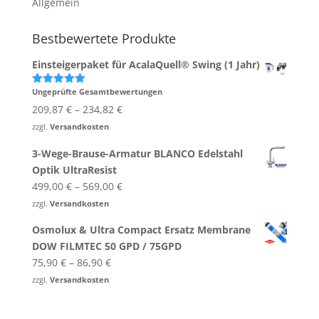
Allgemein
Bestbewertete Produkte
Einsteigerpaket für AcalaQuell® Swing (1 Jahr)
Ungeprüfte Gesamtbewertungen
Bewertet
mit
5.00
209,87
€
–
234,82
€
von 5
zzgl.
Versandkosten
3-Wege-Brause-Armatur BLANCO Edelstahl
Optik UltraResist
499,00
€
–
569,00
€
zzgl.
Versandkosten
Osmolux & Ultra Compact Ersatz Membrane
DOW FILMTEC 50 GPD / 75GPD
75,90
€
–
86,90
€
zzgl.
Versandkosten