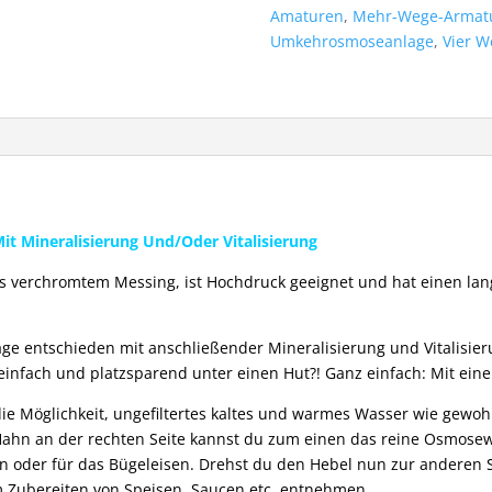
Amaturen
,
Mehr-Wege-Armat
Umkehrosmoseanlage
,
Vier 
t Mineralisierung Und/Oder Vitalisierung
verchromtem Messing, ist Hochdruck geeignet und hat einen lange
e entschieden mit anschließender Mineralisierung und Vitalisier
 einfach und platzsparend unter einen Hut?! Ganz einfach: Mit ei
 Möglichkeit, ungefiltertes kaltes und warmes Wasser wie gewohnt 
ahn an der rechten Seite kannst du zum einen das reine Osmosew
n oder für das Bügeleisen. Drehst du den Hebel nun zur anderen S
m Zubereiten von Speisen, Saucen etc. entnehmen.