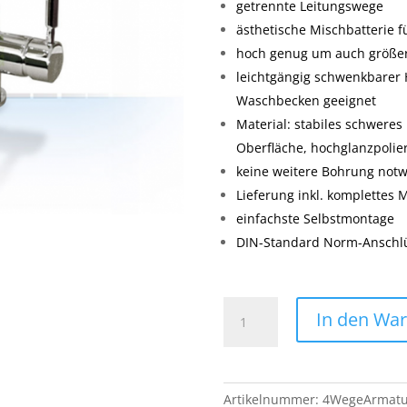
getrennte Leitungswege
ästhetische Mischbatterie f
hoch genug um auch größere
leichtgängig schwenkbarer 
Waschbecken geeignet
Material: stabiles schweres
Oberfläche, hochglanzpolier
keine weitere Bohrung not
Lieferung inkl. komplettes
einfachste Selbstmontage
DIN-Standard Norm-Anschl
4
In den Wa
Wege
Armatur
FOURWAY
Menge
Artikelnummer:
4WegeArmat