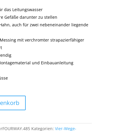
ür das Leitungswasser
 Gefäße darunter zu stellen
Hahn, auch für zwei nebeneinander liegende
 Messing mit verchromter strapazierfähiger
t
wendig
 Montagematerial und Einbauanleitung
üsse
renkorb
urFOURWAY.485
Kategorien:
Vier-Wege-