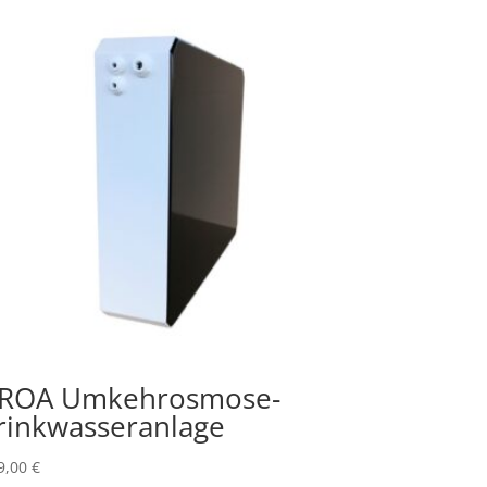
ROA Umkehrosmose-
rinkwasseranlage
9,00
€