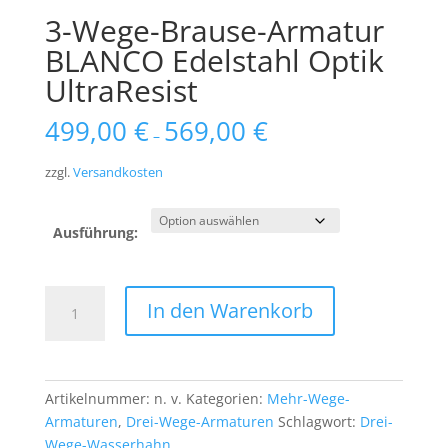
3-Wege-Brause-Armatur
BLANCO Edelstahl Optik
UltraResist
499,00
€
569,00
€
–
zzgl.
Versandkosten
Ausführung:
3-
In den Warenkorb
Wege-
Brause-
Armatur
BLANCO
Artikelnummer:
n. v.
Kategorien:
Mehr-Wege-
Edelstahl
Armaturen
,
Drei-Wege-Armaturen
Schlagwort:
Drei-
Optik
Wege-Wasserhahn