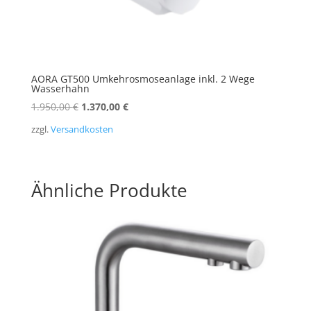
AORA GT500 Umkehrosmoseanlage inkl. 2 Wege
Wasserhahn
Ursprünglicher
Aktueller
1.950,00
€
1.370,00
€
Preis
Preis
zzgl.
Versandkosten
war:
ist:
1.950,00 €
1.370,00 €.
Ähnliche Produkte