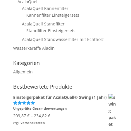
AcalaQuell
AcalaQuell Kannenfilter
Kannenfilter Einsteigersets
AcalaQuell Standfilter
Standfilter Einsteigersets
AcalaQuell Standwasserfilter mit Echtholz
Wasserkaraffe Aladin
Kategorien
Allgemein
Bestbewertete Produkte
Einsteigerpaket für AcalaQuell® Swing (1 Jahr)
Ungeprüfte Gesamtbewertungen
Bewertet
mit
5.00
209,87
€
–
234,82
€
von 5
zzgl.
Versandkosten