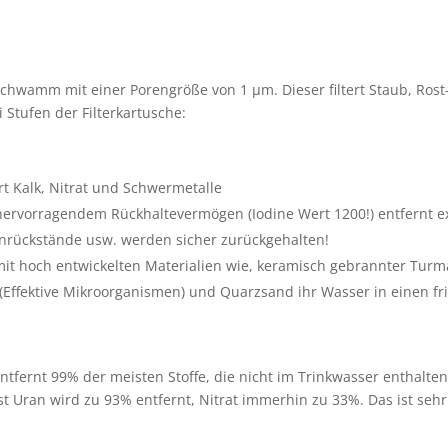
oschwamm mit einer Porengröße von 1 µm. Dieser filtert Staub, Ro
 Stufen der Filterkartusche:
rt Kalk, Nitrat und Schwermetalle
 hervorragendem Rückhaltevermögen (Iodine Wert 1200!) entfernt ex
nrückstände usw. werden sicher zurückgehalten!
mit hoch entwickelten Materialien wie, keramisch gebrannter Turma
ffektive Mikroorganismen) und Quarzsand ihr Wasser in einen fri
ntfernt 99% der meisten Stoffe, die nicht im Trinkwasser enthalten
 Uran wird zu 93% entfernt, Nitrat immerhin zu 33%. Das ist seh