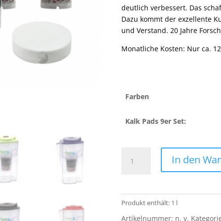
deutlich verbessert. Das schaf
Dazu kommt der exzellente Ku
und Verstand. 20 Jahre Forschu
Monatliche Kosten: Nur ca. 1
Farben
Kalk Pads 9er Set:
Einsteigerpaket
In den Wa
für
AcalaQuell®
One
(1
Produkt enthält: 1
l
Jahr)
Artikelnummer:
n. v.
Kategori
Menge