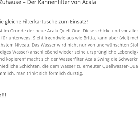
Zuhause – Der Kannenfilter von Acala
 gleiche Filterkartusche zum Einsatz!
st im Grunde der neue Acala Quell One. Diese schicke und vor alle
 für unterwegs. Sieht irgendwie aus wie Britta, kann aber (viel) m
chstem Niveau. Das Wasser wird nicht nur von unerwünschten Stof
ndiges Wasser) anschließend wieder seine ursprüngliche Lebendig
nd kopieren“ macht sich der Wasserfilter Acala Swing die Schwerkr
chiedliche Schichten, die dem Wasser zu erneuter Quellwasser-Qua
mlich, man trinkt sich förmlich durstig.
!!!