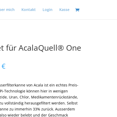
ber mich
Kontakt
Login
Kasse
et für AcalaQuell® One
2
€
erfilterkanne von Acala ist ein echtes Preis-
Pi-Technologie können hier in wenigen
zide, Uran, Chlor, Medikamentenrückstände,
 vollständig herausgefiltert werden. Selbst
erkanne zu immerhin 33% zurück. Ausserdem
, also wieder belebt und der Geschmack