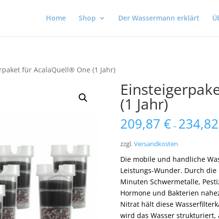
Home
Shop
Der Wassermann erklärt
Ü
rpaket für AcalaQuell® One (1 Jahr)
Einsteigerpak
(1 Jahr)
209,87
€
234,8
–
zzgl.
Versandkosten
Die mobile und handliche Wass
Leistungs-Wunder. Durch die 
Minuten Schwermetalle, Pesti
Hormone und Bakterien nahezu
Nitrat hält diese Wasserfilt
wird das Wasser strukturiert