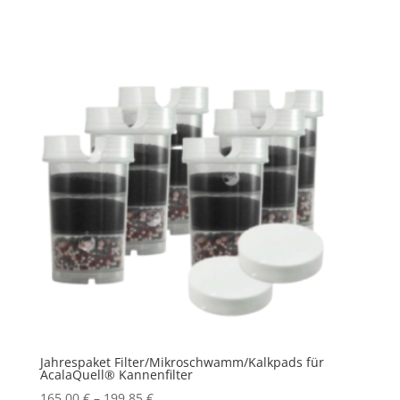
Jahrespaket Filter/Mikroschwamm/Kalkpads für
AcalaQuell® Kannenfilter
165,00
€
–
199,85
€