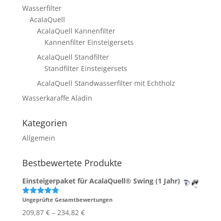
Wasserfilter
AcalaQuell
AcalaQuell Kannenfilter
Kannenfilter Einsteigersets
AcalaQuell Standfilter
Standfilter Einsteigersets
AcalaQuell Standwasserfilter mit Echtholz
Wasserkaraffe Aladin
Kategorien
Allgemein
Bestbewertete Produkte
Einsteigerpaket für AcalaQuell® Swing (1 Jahr)
Ungeprüfte Gesamtbewertungen
Bewertet
mit
5.00
209,87
€
–
234,82
€
von 5