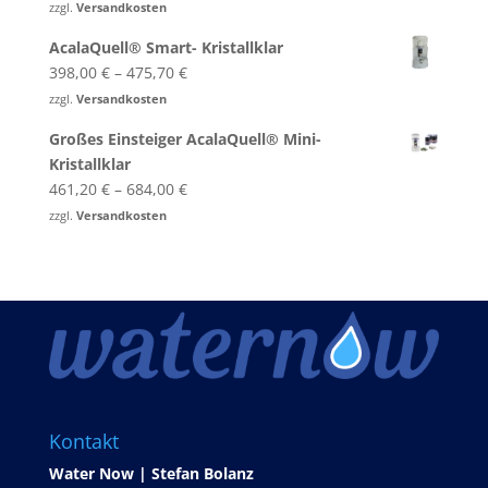
zzgl.
Versandkosten
AcalaQuell® Smart- Kristallklar
398,00
€
–
475,70
€
zzgl.
Versandkosten
Großes Einsteiger AcalaQuell® Mini-
Kristallklar
461,20
€
–
684,00
€
zzgl.
Versandkosten
Kontakt
Water Now | Stefan Bolanz