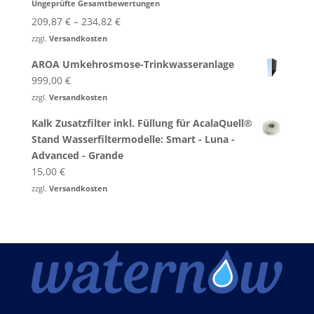
Ungeprüfte Gesamtbewertungen
Bewertet
mit
5.00
209,87
€
–
234,82
€
von 5
zzgl.
Versandkosten
AROA Umkehrosmose-Trinkwasseranlage
999,00
€
zzgl.
Versandkosten
Kalk Zusatzfilter inkl. Füllung für AcalaQuell®
Stand Wasserfiltermodelle: Smart - Luna -
Advanced - Grande
15,00
€
zzgl.
Versandkosten