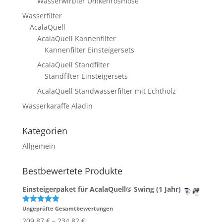
Wasserwirbler Umkehrosmose
Wasserfilter
AcalaQuell
AcalaQuell Kannenfilter
Kannenfilter Einsteigersets
AcalaQuell Standfilter
Standfilter Einsteigersets
AcalaQuell Standwasserfilter mit Echtholz
Wasserkaraffe Aladin
Kategorien
Allgemein
Bestbewertete Produkte
Einsteigerpaket für AcalaQuell® Swing (1 Jahr)
Ungeprüfte Gesamtbewertungen
Bewertet
mit
5.00
209,87
€
–
234,82
€