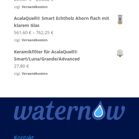
von 5
zzgl.
Versandkosten
AcalaQuell® Smart Echtholz Ahorn flach mit
klarem Glas
561,60
€
–
762,25
€
zzgl.
Versandkosten
Keramikfilter für AcalaQuell®
Smart/Luna/Grande/Advanced
27,80
€
zzgl.
Versandkosten
Kontakt