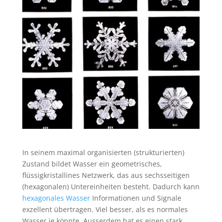
In seinem maximal organisierten (strukturierten)
Zustand bildet Wasser ein geometrisches,
flüssigkristallines Netzwerk, das aus sechsseitigen
(hexagonalen) Untereinheiten besteht. Dadurch kann
hexagonales Wasser
Informationen und Signale
exzellent übertragen. Viel besser, als es normales
Wasser je könnte. Ausserdem hat es einen stark