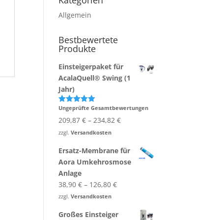
Kategorien
Allgemein
Bestbewertete
Produkte
Einsteigerpaket für
AcalaQuell® Swing (1
Jahr)
Ungeprüfte Gesamtbewertungen
Bewertet
mit
5.00
209,87
€
–
234,82
€
von 5
zzgl.
Versandkosten
Ersatz-Membrane für
Aora Umkehrosmose
Anlage
38,90
€
–
126,80
€
zzgl.
Versandkosten
Großes Einsteiger