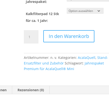
Jahrespaket:
Kalkfilterpad 12 Stk
für ca. 1 Jahr:
Jahrespaket
In den Warenkorb
Essence
für
AcalaQuell®
Mini
Artikelnummer:
n. v.
Kategorien:
AcalaQuell
,
Stand-
Menge
Ersatzfilter und Zubehör
Schlagwort:
Jahrespaket
Premium für AcalaQuell® Mini
onen
Rezensionen (0)