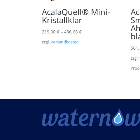
AcalaQuell® Mini-
Ac
Kristallklar
Sm
Ah
219,00
€
–
436,66
€
bl
zzgl.
Versandkosten
561
zzgl.
Prod