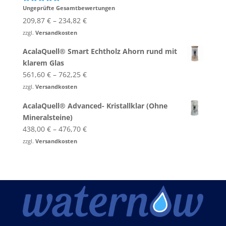
Ungeprüfte Gesamtbewertungen
Bewertet
mit
5.00
209,87
€
–
234,82
€
von 5
zzgl.
Versandkosten
AcalaQuell® Smart Echtholz Ahorn rund mit
klarem Glas
561,60
€
–
762,25
€
zzgl.
Versandkosten
AcalaQuell® Advanced- Kristallklar (Ohne
Mineralsteine)
438,00
€
–
476,70
€
zzgl.
Versandkosten