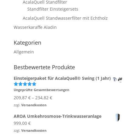
AcalaQuell Standfilter
Standfilter Einsteigersets
AcalaQuell Standwasserfilter mit Echtholz
Wasserkaraffe Aladin
Kategorien
Allgemein
Bestbewertete Produkte
Einsteigerpaket für AcalaQuell® Swing (1 Jahr)
Ungeprüfte Gesamtbewertungen
Bewertet
mit
5.00
209,87
€
–
234,82
€
von 5
zzgl.
Versandkosten
AROA Umkehrosmose-Trinkwasseranlage
999,00
€
zzgl.
Versandkosten