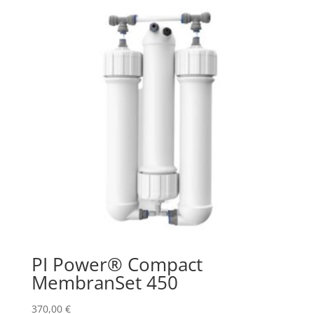
PI Power® Compact
MembranSet 450
370,00
€