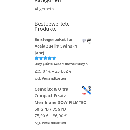
Kategorien
Allgemein
Bestbewertete
Produkte
Einsteigerpaket für
AcalaQuell® Swing (1
Jahr)
Ungeprüfte Gesamtbewertungen
Bewertet
mit
5.00
209,87
€
–
234,82
€
von 5
zzgl.
Versandkosten
Osmolux & Ultra
Compact Ersatz
Membrane DOW FILMTEC
50 GPD / 75GPD
75,90
€
–
86,90
€
zzgl.
Versandkosten