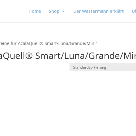
Home
Shop
Der Wassermann erklärt
Ü
steine für AcalaQuell® Smart/Luna/Grande/Mini“
alaQuell® Smart/Luna/Grande/Mi