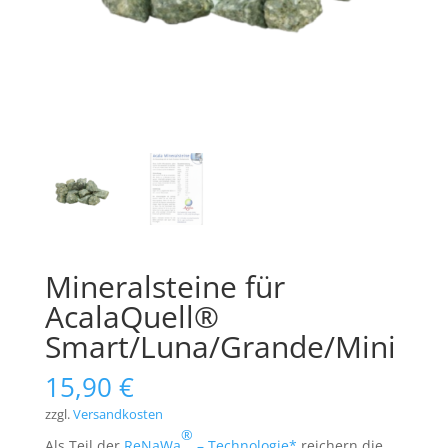
Mineralsteine für
AcalaQuell®
Smart/Luna/Grande/Mini
15,90
€
zzgl.
Versandkosten
®
Als Teil der
ReNaWa
– Technologie*
reichern die