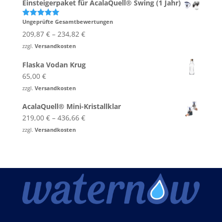
Einsteigerpaket für AcalaQuell® Swing (1 Jahr)
Ungeprüfte Gesamtbewertungen
Bewertet
mit
5.00
209,87
€
–
234,82
€
von 5
zzgl.
Versandkosten
Flaska Vodan Krug
65,00
€
zzgl.
Versandkosten
AcalaQuell® Mini-Kristallklar
219,00
€
–
436,66
€
zzgl.
Versandkosten