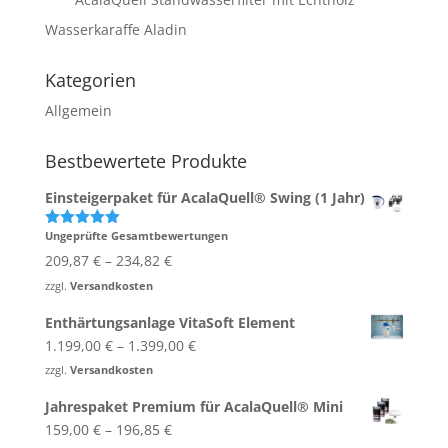
Wasserkaraffe Aladin
Kategorien
Allgemein
Bestbewertete Produkte
Einsteigerpaket für AcalaQuell® Swing (1 Jahr)
Ungeprüfte Gesamtbewertungen
Bewertet
mit
5.00
209,87
€
–
234,82
€
von 5
zzgl.
Versandkosten
Enthärtungsanlage VitaSoft Element
1.199,00
€
–
1.399,00
€
zzgl.
Versandkosten
Jahrespaket Premium für AcalaQuell® Mini
159,00
€
–
196,85
€