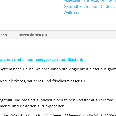
Aktivkohle
,
Trinkwasserfilter
,
Glas
Gesundheit
,
Indoor
,
Outdoor
,
Menge
Wellness
onen
Rezensionen (0)
ssivholz und einem handgearbeiteten Glastank
 System nach Hause, welches Ihnen die Möglichkeit bietet aus ga
 Natur leckeres, sauberes und frisches Wasser zu.
efüllt und passiert zunächst einen feinen Vorfilter aus Keramik (
mente und Bakterien zurückgehalten.
 auf dem Weg durch die
Hochleistungs- Aktivkohle
(iodin Wert 1200*