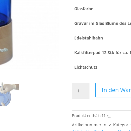
Glasfarbe
Gravur im Glas Blume des L
Edelstahlhahn
Kalkfilterpad 12 Stk für ca. 1
Lichtschutz
AcalaQuell®
In den Wa
Smart
Echtholz
Ahorn
flach
Produkt enthält: 11
kg
mit
Artikelnummer:
n. v.
Kategori
blauem