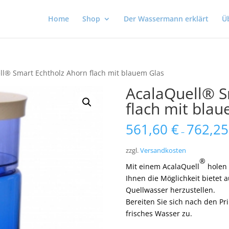
Home
Shop
Der Wassermann erklärt
Ü
ll® Smart Echtholz Ahorn flach mit blauem Glas
AcalaQuell® S
flach mit bla
561,60
€
762,2
–
zzgl.
Versandkosten
®
Mit einem AcalaQuell
holen 
Ihnen die Möglichkeit bietet
Quellwasser herzustellen.
Bereiten Sie sich nach den Pr
frisches Wasser zu.