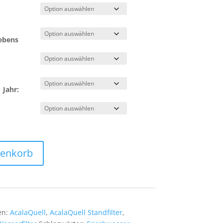
ebens
 Jahr:
renkorb
en:
AcalaQuell
,
AcalaQuell Standfilter
,