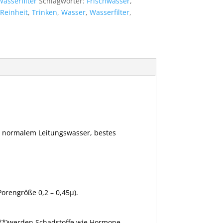
Wasserfilter
Schlagwörter:
Frischwasser
,
Reinheit
,
Trinken
,
Wasser
,
Wasserfilter
,
nz normalem Leitungswasser, bestes
Porengröße 0,2 – 0,45µ).
**)
werden Schadstoffe wie Hormone,