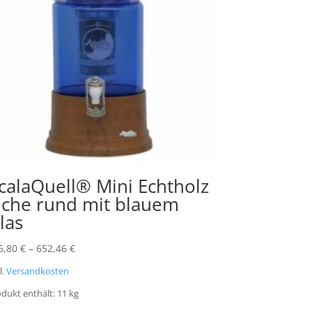
calaQuell® Mini Echtholz
iche rund mit blauem
las
5,80
€
–
652,46
€
l.
Versandkosten
dukt enthält: 11
kg