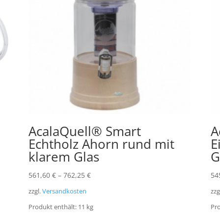
AcalaQuell® Smart
A
Echtholz Ahorn rund mit
E
klarem Glas
G
561,60
€
–
762,25
€
54
zzgl.
Versandkosten
zzg
Produkt enthält: 11
kg
Pro