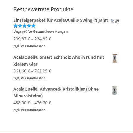
Bestbewertete Produkte
Einsteigerpaket für AcalaQuell® Swing (1 Jahr)
Ungeprüfte Gesamtbewertungen
Bewertet
mit
5.00
209,87
€
–
234,82
€
von 5
zzgl.
Versandkosten
AcalaQuell® Smart Echtholz Ahorn rund mit
klarem Glas
561,60
€
–
762,25
€
zzgl.
Versandkosten
AcalaQuell® Advanced- Kristallklar (Ohne
Mineralsteine)
438,00
€
–
476,70
€
zzgl.
Versandkosten