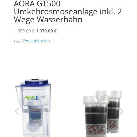
AORA GT500
Umkehrosmoseanlage inkl. 2
Wege Wasserhahn
Ursprünglicher
Aktueller
1.950,00
€
1.370,00
€
Preis
Preis
zzgl.
Versandkosten
war:
ist:
1.950,00 €
1.370,00 €.