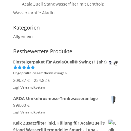
AcalaQuell Standwasserfilter mit Echtholz
Wasserkaraffe Aladin
Kategorien
Allgemein
Bestbewertete Produkte
Einsteigerpaket für AcalaQuell® Swing (1 Jahr)
Ungeprüfte Gesamtbewertungen
Bewertet
mit
5.00
209,87
€
–
234,82
€
von 5
zzgl.
Versandkosten
AROA Umkehrosmose-Trinkwasseranlage
999,00
€
zzgl.
Versandkosten
Kalk Zusatzfilter inkl. Füllung für AcalaQuell®
Stand Wasserfiltermodelle: Smart - Luna -