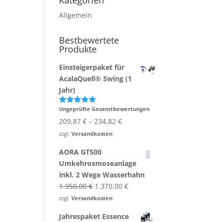
Kategorien
Allgemein
Bestbewertete
Produkte
Einsteigerpaket für
AcalaQuell® Swing (1
Jahr)
Ungeprüfte Gesamtbewertungen
Bewertet
mit
5.00
209,87
€
–
234,82
€
von 5
zzgl.
Versandkosten
AORA GT500
Umkehrosmoseanlage
inkl. 2 Wege Wasserhahn
Ursprünglicher
Aktueller
1.950,00
€
1.370,00
€
Preis
Preis
zzgl.
Versandkosten
war:
ist:
Jahrespaket Essence
1.950,00 €
1.370,00 €.