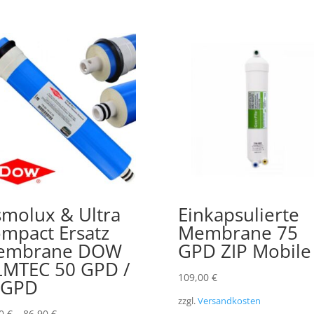
molux & Ultra
Einkapsulierte
mpact Ersatz
Membrane 75
embrane DOW
GPD ZIP Mobile
LMTEC 50 GPD /
109,00
€
5GPD
zzgl.
Versandkosten
90
€
–
86,90
€