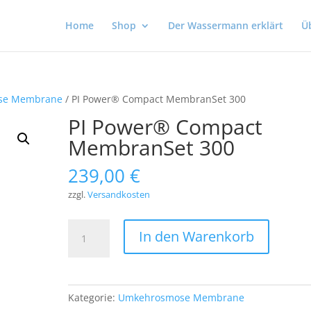
Home
Shop
Der Wassermann erklärt
Ü
se Membrane
/ PI Power® Compact MembranSet 300
PI Power® Compact
MembranSet 300
239,00
€
zzgl.
Versandkosten
PI
In den Warenkorb
Power®
Compact
MembranSet
300
Kategorie:
Umkehrosmose Membrane
Menge