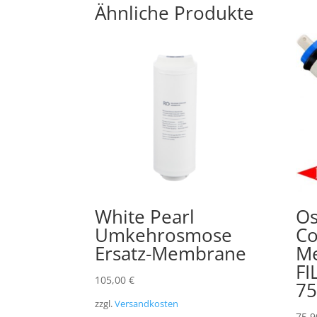
Ähnliche Produkte
White Pearl
Os
Umkehrosmose
Co
Ersatz-Membrane
M
FI
105,00
€
7
zzgl.
Versandkosten
75,