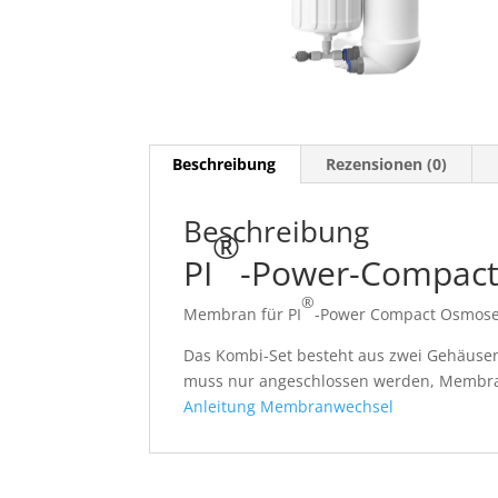
Beschreibung
Rezensionen (0)
Beschreibung
®
PI
-Power-Compac
®
Membran für PI
-Power Compact Osmos
Das Kombi-Set besteht aus zwei Gehäusen
muss nur angeschlossen werden, Membran
Anleitung Membranwechsel