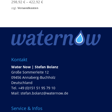
298,92
€
–
422,92
€
zzgl.
Versandkosten
Kontakt
Water Now | Stefan Bolanz
Große Sommerleite 12
09456 Annaberg-Buchholz
Deutschland
Tel. +49 (0)151 51 95 79 10
Mail:
stefan.bolanz@waternow.de
Service & Infos