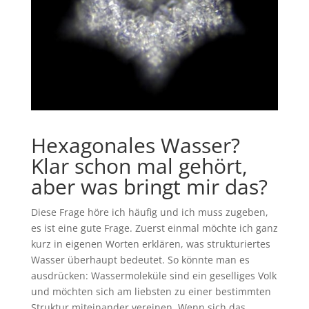
Hexagonales Wasser?
Klar schon mal gehört,
aber was bringt mir das?
Diese Frage höre ich häufig und ich muss zugeben,
es ist eine gute Frage. Zuerst einmal möchte ich ganz
kurz in eigenen Worten erklären, was strukturiertes
Wasser überhaupt bedeutet. So könnte man es
ausdrücken: Wassermoleküle sind ein geselliges Volk
und möchten sich am liebsten zu einer bestimmten
Struktur miteinander vereinen. Wenn sich das