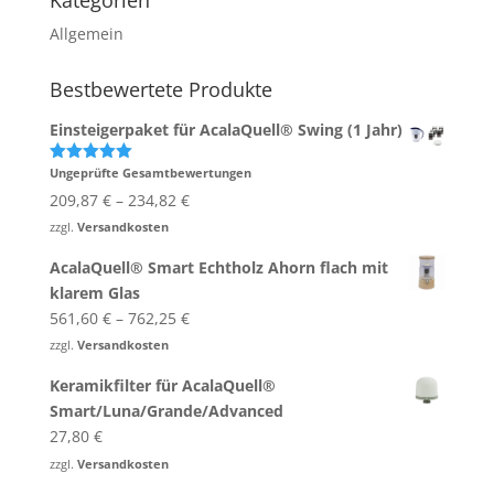
Kategorien
Allgemein
Bestbewertete Produkte
Einsteigerpaket für AcalaQuell® Swing (1 Jahr)
Ungeprüfte Gesamtbewertungen
Bewertet
mit
5.00
209,87
€
–
234,82
€
von 5
zzgl.
Versandkosten
AcalaQuell® Smart Echtholz Ahorn flach mit
klarem Glas
561,60
€
–
762,25
€
zzgl.
Versandkosten
Keramikfilter für AcalaQuell®
Smart/Luna/Grande/Advanced
27,80
€
zzgl.
Versandkosten