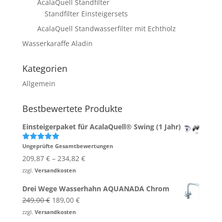
AcalaQuell Standfilter
Standfilter Einsteigersets
AcalaQuell Standwasserfilter mit Echtholz
Wasserkaraffe Aladin
Kategorien
Allgemein
Bestbewertete Produkte
Einsteigerpaket für AcalaQuell® Swing (1 Jahr)
Ungeprüfte Gesamtbewertungen
Bewertet
mit
5.00
209,87
€
–
234,82
€
von 5
zzgl.
Versandkosten
Drei Wege Wasserhahn AQUANADA Chrom
Ursprünglicher
Aktueller
249,00
€
189,00
€
Preis
Preis
zzgl.
Versandkosten