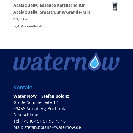
war:
ist:
AcalaQuell® Essence Kartusche für
249,00 €
189,00 €.
AcalaQuell® Smart/Luna/Grande/Mini
44,90
€
zzgl.
Versandkosten
Kontakt
Water Now | Stefan Bolanz
Große Sommerleite 12
09456 Annaberg-Buchholz
Deutschland
Tel. +49 (0)151 51 95 79 10
Mail:
stefan.bolanz@waternow.de