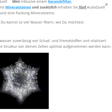
Quell
Mini
inklusive einem
Keramikfilter
,
®
und
Mineralsteinen
und zusätzlich
erhalten Sie
fünf
AcalaQuell
 und eine Packung Mineralsteine.
Du kannst so viel Wasser filtern, wie Du möchtest.
swasser zuverlässig von Schad- und Fremdstoffen und vitalisiert
le Struktur von deinen Zellen optimal aufgenommen werden kann.