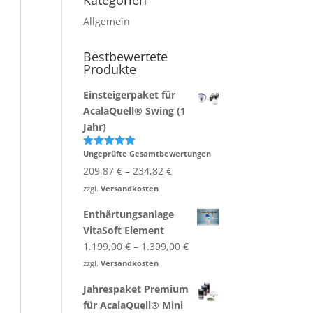
Kategorien
Allgemein
Bestbewertete
Produkte
Einsteigerpaket für
AcalaQuell® Swing (1
Jahr)
Ungeprüfte Gesamtbewertungen
Bewertet
mit
5.00
209,87
€
–
234,82
€
von 5
zzgl.
Versandkosten
Enthärtungsanlage
VitaSoft Element
1.199,00
€
–
1.399,00
€
zzgl.
Versandkosten
Jahrespaket Premium
für AcalaQuell® Mini