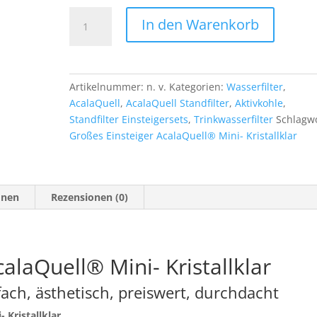
Großes
In den Warenkorb
Einsteiger
AcalaQuell®
Mini-
Kristallklar
Artikelnummer:
n. v.
Kategorien:
Wasserfilter
,
Menge
AcalaQuell
,
AcalaQuell Standfilter
,
Aktivkohle
,
Standfilter Einsteigersets
,
Trinkwasserfilter
Schlagwo
Großes Einsteiger AcalaQuell® Mini- Kristallklar
onen
Rezensionen (0)
alaQuell® Mini- Kristallklar
nfach, ästhetisch, preiswert, durchdacht
 Kristallklar