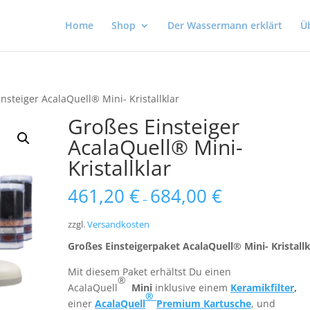
Home
Shop
Der Wassermann erklärt
Ü
nsteiger AcalaQuell® Mini- Kristallklar
Großes Einsteiger
AcalaQuell® Mini-
Kristallklar
461,20
€
684,00
€
–
zzgl.
Versandkosten
Großes Einsteigerpaket AcalaQuell® Mini- Kristallk
Mit diesem Paket erhältst Du einen
®
AcalaQuell
Mini
inklusive einem
Keramikfilter
,
®
einer
AcalaQuell
Premium Kartusche
, und