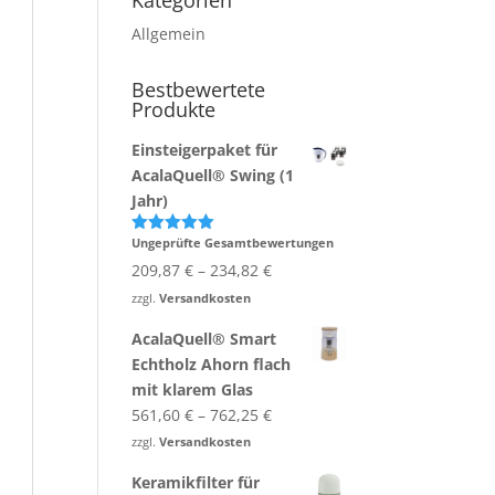
Kategorien
Allgemein
Bestbewertete
Produkte
Einsteigerpaket für
AcalaQuell® Swing (1
Jahr)
Ungeprüfte Gesamtbewertungen
Bewertet
mit
5.00
209,87
€
–
234,82
€
von 5
zzgl.
Versandkosten
AcalaQuell® Smart
Echtholz Ahorn flach
mit klarem Glas
561,60
€
–
762,25
€
zzgl.
Versandkosten
Keramikfilter für