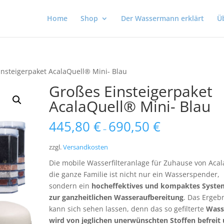
Home
Shop
Der Wassermann erklärt
Ü
insteigerpaket AcalaQuell® Mini- Blau
Großes Einsteigerpaket
AcalaQuell® Mini- Blau
445,80
€
690,50
€
–
zzgl.
Versandkosten
Die mobile Wasserfilteranlage für Zuhause von Acal
die ganze Familie ist nicht nur ein Wasserspender,
sondern ein
hocheffektives und kompaktes Syste
zur ganzheitlichen Wasseraufbereitung
. Das Ergeb
kann sich sehen lassen, denn das so gefilterte
Wass
wird von jeglichen unerwünschten Stoffen befreit