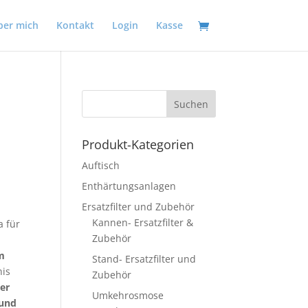
ber mich
Kontakt
Login
Kasse
Produkt-Kategorien
Auftisch
Enthärtungsanlagen
Ersatzfilter und Zubehör
Kannen- Ersatzfilter &
a für
Zubehör
m
Stand- Ersatzfilter und
nis
Zubehör
er
Umkehrosmose
 und