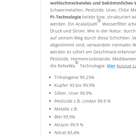
wohlschmeckendes und bekömmliches 
Schwermetallen, Pestizide, Uran, Chlor 
PI-Technologie
belebt bzw. strukturiert
®
werden. Ein AcalaQuell
Wasserfilter arb
Druck und Strom. Wie in der Natur, durch
auf seinem Weg durch diese Schichten. V
abgestimmt sind, verwandeln normales Was
werden es sofort am Geschmack erkennen, 
Pestizide, Hormonrückstände, Medikament
®
die ReNaWa
Technologie:
Hier
Auszug L
Trihalogene 99,23%
Kupfer 93 bis 99,9%
Silber, Uran 99,9%
Pestizide z.B. Lindan 99,9 %
Metalle z.B.
Blei 99,9%
Atrazin 99,9 %
Nitrat 83,4%