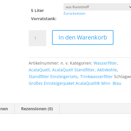
5 Liter
Zurücksetzen
Vorratstank:
Großes
In den Warenkorb
Einsteigerpaket
AcalaQuell®
Mini-
Blau
Artikelnummer:
n. v.
Kategorien:
Wasserfilter
,
Menge
AcalaQuell
,
AcalaQuell Standfilter
,
Aktivkohle
,
Standfilter Einsteigersets
,
Trinkwasserfilter
Schlagwo
Großes Einsteigerpaket AcalaQuell® Mini- Blau
onen
Rezensionen (0)