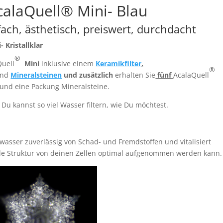
calaQuell® Mini- Blau
nfach, ästhetisch, preiswert, durchdacht
 Kristallklar
®
Quell
Mini
inklusive einem
Keramikfilter
,
®
und
Mineralsteinen
und zusätzlich
erhalten Sie
fünf
AcalaQuell
 und eine Packung Mineralsteine.
Du kannst so viel Wasser filtern, wie Du möchtest.
swasser zuverlässig von Schad- und Fremdstoffen und vitalisiert
le Struktur von deinen Zellen optimal aufgenommen werden kann.