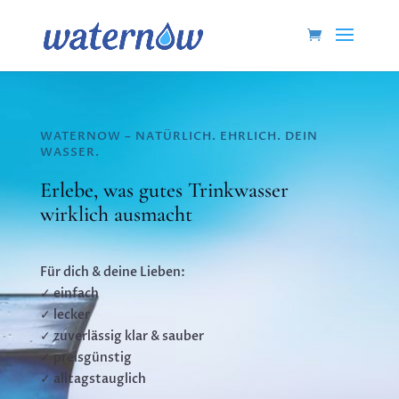
WATERNOW – NATÜRLICH. EHRLICH. DEIN
WASSER.
Erlebe, was gutes Trinkwasser
wirklich ausmacht
Für dich & deine Lieben:
✓ einfach
✓ lecker
✓ zuverlässig klar & sauber
✓ preisgünstig
✓ alltagstauglich