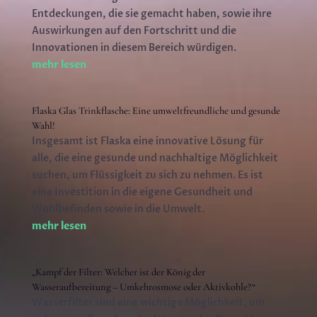
Entdeckungen, die sie gemacht haben, sowie ihre
Auswirkungen auf den Fortschritt und die
Innovationen in diesem Bereich würdigen.
mehr lesen
Flaska Glas Trinkflasche: Eine umweltfreundliche und gesunde
Wahl!
Insgesamt ist Flaska eine innovative Lösung für
alle, die eine gesunde und nachhaltige Möglichkeit
suchen, um Flüssigkeit zu sich zu nehmen. Es ist
eine Investition in die eigene Gesundheit und
Wohlbefinden sowie in die Umwelt.
mehr lesen
„Kampf der Filter: Welcher ist der König der
Wasseraufbereitung – Umkehrosmose oder Aktivkohle?“
Wasserfilter sind eine wichtige Möglichkeit, um