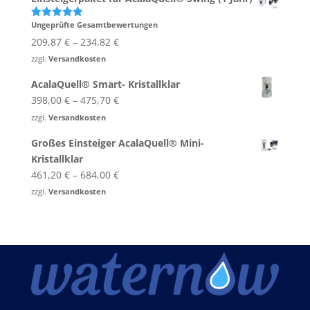
Ungeprüfte Gesamtbewertungen
Bewertet
mit
5.00
209,87
€
–
234,82
€
von 5
zzgl.
Versandkosten
AcalaQuell® Smart- Kristallklar
398,00
€
–
475,70
€
zzgl.
Versandkosten
Großes Einsteiger AcalaQuell® Mini-
Kristallklar
461,20
€
–
684,00
€
zzgl.
Versandkosten