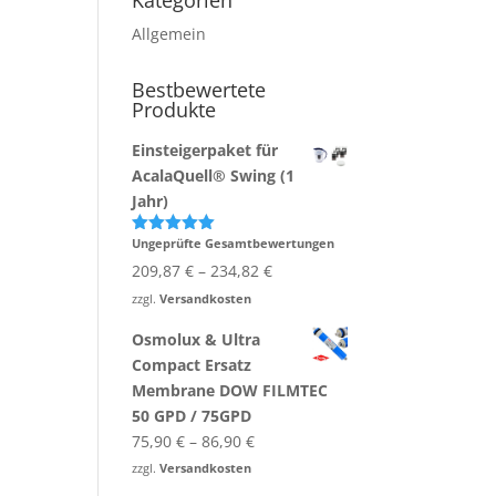
Kategorien
Allgemein
Bestbewertete
Produkte
Einsteigerpaket für
AcalaQuell® Swing (1
Jahr)
Ungeprüfte Gesamtbewertungen
Bewertet
mit
5.00
209,87
€
–
234,82
€
von 5
zzgl.
Versandkosten
Osmolux & Ultra
Compact Ersatz
Membrane DOW FILMTEC
50 GPD / 75GPD
75,90
€
–
86,90
€
zzgl.
Versandkosten