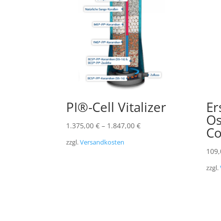
PI®-Cell Vitalizer
Er
Os
1.375,00
€
–
1.847,00
€
C
zzgl.
Versandkosten
109
zzgl.