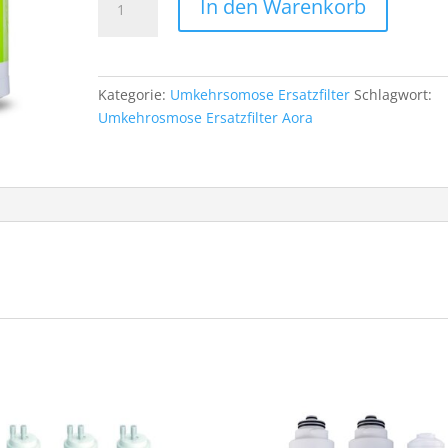
In den Warenkorb
für
Stromlose
Direct
Flow
Kategorie:
Umkehrsomose Ersatzfilter
Schlagwort:
Umkehrosmose-
Umkehrosmose Ersatzfilter Aora
Trinkwasseranlage
AORA
Menge