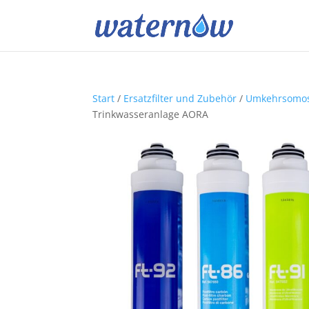
Start
/
Ersatzfilter und Zubehör
/
Umkehrsomose
Trinkwasseranlage AORA